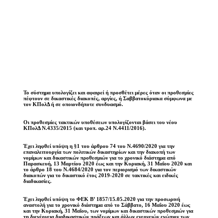
Το σύστημα υπολογίζει και αφαιρεί ή προσθέτει μέρες όταν οι προθεσμίες
πέφτουν σε δικαστικές διακοπές, αργίες, ή Σαββατοκύριακα σύμφωνα με
τον ΚΠολΔ ή σε οποιονδήποτε συνδυασμό.
Οι προθεσμίες τακτικών υποθέσεων υπολογίζονται βάσει του νέου
ΚΠολΔ N.4335/2015 (και τροπ. αρ.24 Ν.4411/2016).
Έχει ληφθεί υπόψη η §1 του άρθρου 74 του Ν.4690/2020 για την
επαναλειτουργία των πολιτικών δικαστηρίων και την διακοπή των
νομίμων και δικαστικών προθεσμιών για το χρονικό διάστημα από
Παρασκευή, 13 Μαρτίου 2020 έως και την Κυριακή, 31 Μαΐου 2020 και
το άρθρο 18 του Ν.4684/2020 για τον περιορισμό των δικαστικών
διακοπών για το δικαστικό έτος 2019-2020 σε τακτικές και ειδικές
διαδικασίες.
Έχει ληφθεί υπόψη το ΦΕΚ B’ 1857/15.05.2020 για την προσωρινή
αναστολή για το χρονικό διάστημα από το Σάββατο, 16 Μαΐου 2020 έως
και την Κυριακή, 31 Μαΐου, των νομίμων και δικαστικών προθεσμιών για
τη διενέργεια διαδικαστικών πράξεων και άλλων ενεργειών ενώπιον των