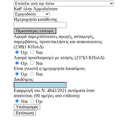
Καθ' ύλην Αρμοδιότητα
Ημερομηνία κατάθεσης
Περισσότερες επιλογές
Αφορά παρεμπίπτουσες αγωγές, ανταγωγές,
παρεμβάσεις, προσεπικλήσεις και ανακοινώσεις;
(238§1 ΚΠολΔ)
Όχι
Ναι
Αφορά προσδιορισμό με κλήση; (237§3 ΚΠολΔ)
Όχι
Ναι
Είναι γνωστή η ημερομηνία δικασίμου;
Όχι
Ναι
Δικάσιμος:
Εφαρμογή του Ν. 4842/2021 αυτόματα όταν
απαιτείται; (90 ημέρες από επίδοση)
Ναι
Όχι
Υπολογισμός
Εκτύπωση