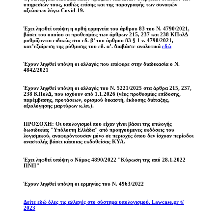
υπηρεσιών τους, καθώς επίσης και της παραγραφής των συναφών
αξιώσεων λόγω Covid-19.
Έχει ληφθεί υπόψη η ορθή ερμηνεία του άρθρου 83 του Ν. 4790/2021,
βάσει του οποίου οι προθεσμίες των άρθρων 215, 237 και 238 ΚΠολΔ
ρυθμίζονται ειδικώς στο εδ. β’ του άρθρου 83 § 1 ν. 4790/2021,
κατ’εξαίρεση της ρύθμισης του εδ. α’. Διαβάστε αναλυτικά
εδώ
Έχουν ληφθεί υπόψη οι αλλαγές που επέφερε στην διαδικασία ο Ν.
4842/2021
Έχουν ληφθεί υπόψη οι αλλαγές του Ν. 5221/2025 στα άρθρα 215, 237,
238 ΚΠολΔ, που ισχύουν από 1.1.2026 (νέες προθεσμίες επίδοσης,
παρέμβασης, προτάσεων, ορισμού δικαστή, έκδοσης διάταξης,
αξιολόγησης μαρτύρων κ.λπ.).
ΠΡΟΣΟΧΗ: Οι υπολογισμοί που είχαν γίνει βάσει της επιλογής
δωσιδικίας "Υπόλοιπη Ελλάδα" από προηγούμενες εκδόσεις του
λογισμικού, αναφερόντουσαν μόνο σε περιοχές όπου δεν ίσχυαν περίοδοι
αναστολής βάσει κάποιας εκδοθείσας ΚΥΑ.
Έχει ληφθεί υπόψη ο Νόμος 4890/2022 "Κύρωση της από 28.1.2022
ΠΝΠ"
Έχουν ληφθεί υπόψη οι ερμηνίες του Ν. 4963/2022
Δείτε εδώ όλες τις αλλαγές στο σύστημα υπολογισμού. Lawcase.gr ©
2023